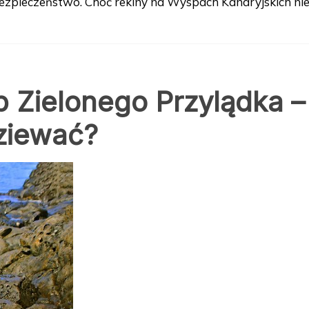
ezpieczeństwo. Choć rekiny na Wyspach Kanaryjskich ni
p Zielonego Przylądka –
ziewać?