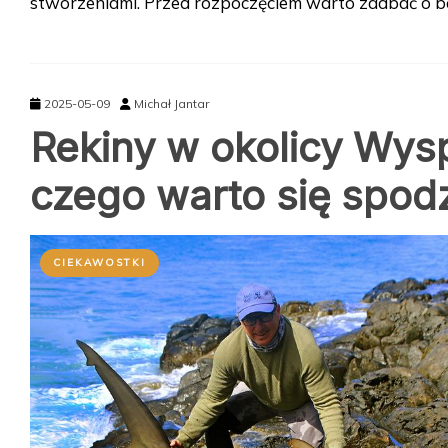
stworzeniami. Przed rozpoczęciem warto zadbać o b
2025-05-09
Michał Jantar
Rekiny w okolicy Wys
czego warto się spod
CIEKAWOSTKI