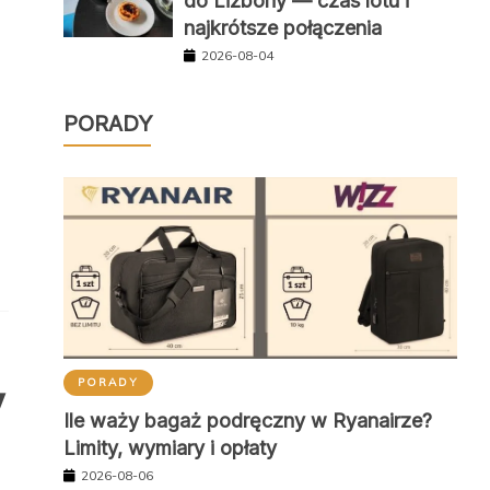
do Lizbony — czas lotu i
najkrótsze połączenia
2026-08-04
PORADY
PORADY
y
Ile waży bagaż podręczny w Ryanairze?
Limity, wymiary i opłaty
2026-08-06