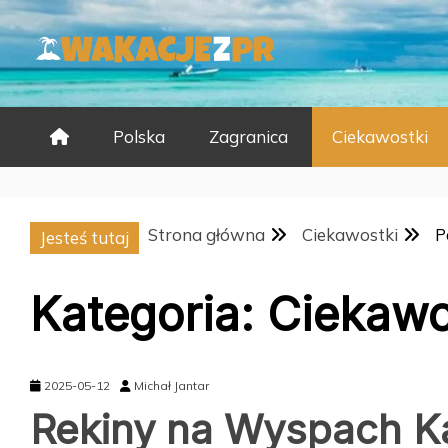
Skip
to
content
Polska
Zagranica
Ciekawostki
Strona główna
Ciekawostki
P
Jesteś tutaj
Kategoria:
Ciekawo
2025-05-12
Michał Jantar
Rekiny na Wyspach Ka