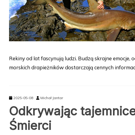
Rekiny od lat fascynują ludzi. Budzą skrajne emocje
morskich drapieżników dostarczają cennych informacj
2025-05-08
Michał Jantar
Odkrywając tajemnice 
Śmierci