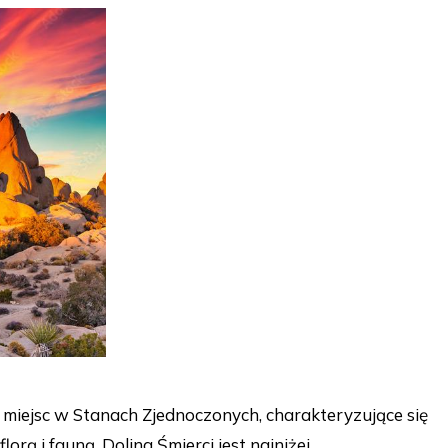
h miejsc w Stanach Zjednoczonych, charakteryzujące się
rą i fauną. Dolina Śmierci jest najniżej