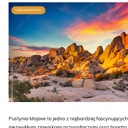
CIEKAWOSTKI
Pustynia Mojave to jedno z najbardziej fascynującyc
niezwykłymi zjawiskami przyrodniczymi oraz bogatą flo