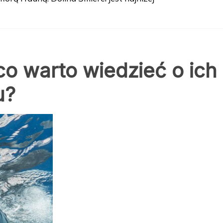
o warto wiedzieć o ich
u?