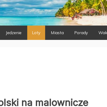
Jedzenie
Loty
Miasta
Porady
Wak
Polski na malownicze