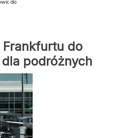
owic do
z Frankfurtu do
 dla podróżnych