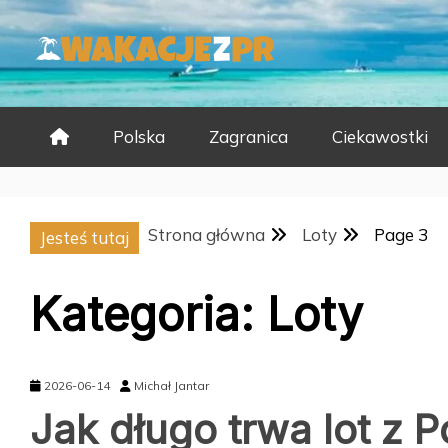
Skip
to
content
Polska
Zagranica
Ciekawostki
Strona główna
Loty
Page 3
Jesteś tutaj
Kategoria:
Loty
2026-06-14
Michał Jantar
Jak długo trwa lot z 