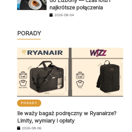
do Lizbony — czas lotu i
najkrótsze połączenia
2026-08-04
PORADY
PORADY
Ile waży bagaż podręczny w Ryanairze?
Limity, wymiary i opłaty
2026-08-06