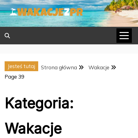
Skip
to
content
Jesteś tutaj
Strona główna
Wakacje
Page 39
Kategoria:
Wakacje