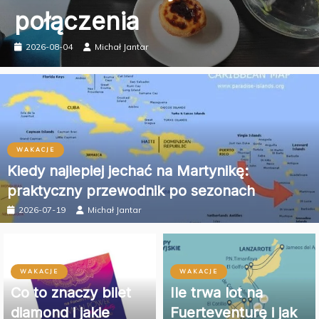
czas i porady
2026-08-04
Michał Jantar
WAKACJE
Kiedy najlepiej jechać na Martynikę:
praktyczny przewodnik po sezonach
2026-07-19
Michał Jantar
WAKACJE
WAKACJE
Co to znaczy bilet
Ile trwa lot na
diamond i jakie
Fuerteventurę i jak
korzyści daje
się przygotować?