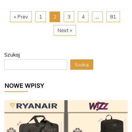
« Prev
1
2
3
4
…
81
Next »
Szukaj
Szukaj
NOWE WPISY