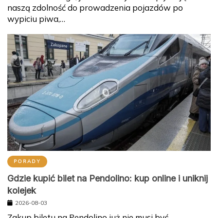
wypiciu piwa,…
PORADY
Gdzie kupić bilet na Pendolino: kup online i uniknij
kolejek
2026-08-03
Zakup biletu na Pendolino już nie musi być
stresującym przeżyciem, pod warunkiem że dobrze