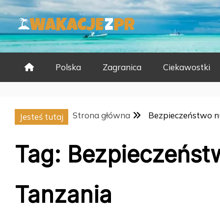
Skip
to
content
Polska
Zagranica
Ciekawostki
Strona główna
Bezpieczeństwo n
Jesteś tutaj
Tag:
Bezpieczeńst
Tanzania