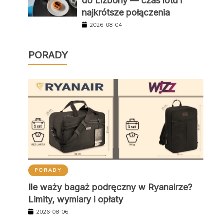
do Lizbony — czas lotu i
najkrótsze połączenia
2026-08-04
PORADY
PORADY
Ile waży bagaż podręczny w Ryanairze?
Limity, wymiary i opłaty
2026-08-06