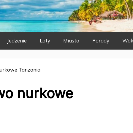
Jedzenie
Loty
Miasta
Porady
Wak
urkowe Tanzania
wo nurkowe