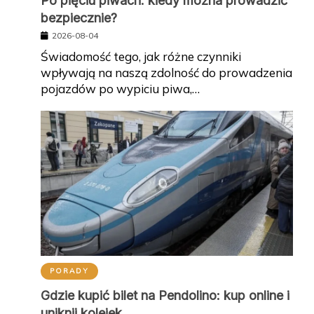
Po pięciu piwach: kiedy można prowadzić
bezpiecznie?
2026-08-04
Świadomość tego, jak różne czynniki
wpływają na naszą zdolność do prowadzenia
pojazdów po wypiciu piwa,…
PORADY
Gdzie kupić bilet na Pendolino: kup online i
uniknij kolejek