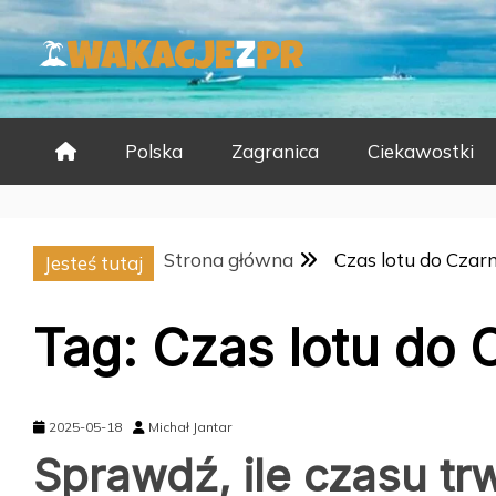
Skip
to
content
Polska
Zagranica
Ciekawostki
Strona główna
Czas lotu do Czar
Jesteś tutaj
Tag:
Czas lotu do 
2025-05-18
Michał Jantar
Sprawdź, ile czasu tr