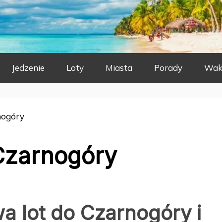
Jedzenie
Loty
Miasta
Porady
Wak
nogóry
Czarnogóry
wa lot do Czarnogóry i