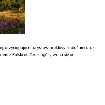
j, przyciągające turystów urokliwymi plażami oraz
otem z Polski do Czarnogóry waha się od