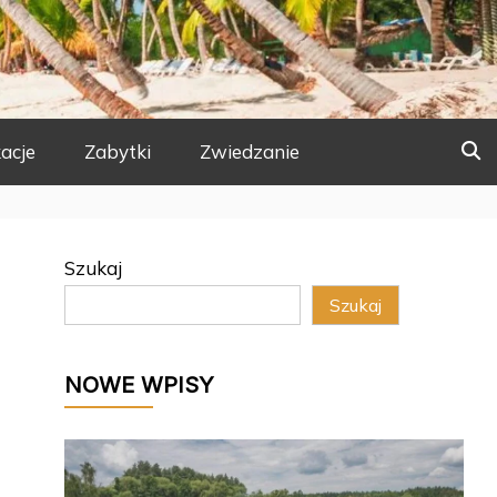
acje
Zabytki
Zwiedzanie
Szukaj
Szukaj
NOWE WPISY