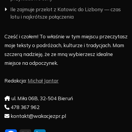
Ile zajmuje przelot z Katowic do Lizbony — czas
lotu i najkrótsze połączenia
Cześć i czołem! To właśnie w tym miejscu przeczytasz
moje teksty o podróżach, kulturze i tradycjach. Mam
szczerą nadzieję, że ze mną wybierzesz idealne
miejsce na odpoczynek.
Redakcja:
Michał Jantar
ul. Miła 06B, 32-504 Bieruń
478 367 962
kontakt@wakacjezpr.pl
F
X
L