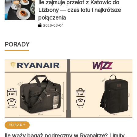
Ile zajmuje przelot z Katowic do
Lizbony — czas lotu i najkrótsze
połączenia
2026-08-04
PORADY
PORADY
Ile waży bagaż podręczny w Ryanairze? Limity,