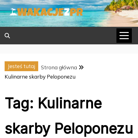
Skip
to
content
Jesteś tutaj
Strona główna
Kulinarne skarby Peloponezu
Tag:
Kulinarne
skarby Peloponezu