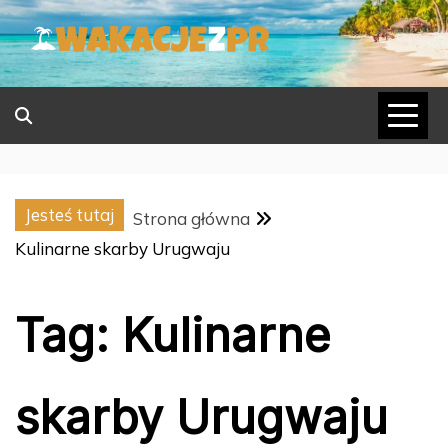
Skip
to
content
Jesteś tutaj
Strona główna
Kulinarne skarby Urugwaju
Tag:
Kulinarne
skarby Urugwaju