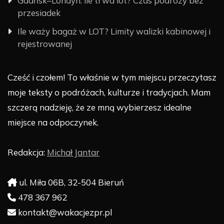
Gdańsk–Londyn: ile trwa lot? Czas podróży bez
przesiadek
Ile waży bagaż w LOT? Limity walizki kabinowej i
rejestrowanej
Cześć i czołem! To właśnie w tym miejscu przeczytasz
moje teksty o podróżach, kulturze i tradycjach. Mam
szczerą nadzieję, że ze mną wybierzesz idealne
miejsce na odpoczynek.
Redakcja:
Michał Jantar
ul. Miła 06B, 32-504 Bieruń
478 367 962
kontakt@wakacjezpr.pl