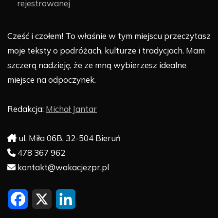
rejestrowanej
Cześć i czołem! To właśnie w tym miejscu przeczytasz
moje teksty o podróżach, kulturze i tradycjach. Mam
szczerą nadzieję, że ze mną wybierzesz idealne
miejsce na odpoczynek.
Redakcja:
Michał Jantar
ul. Miła 06B, 32-504 Bieruń
478 367 962
kontakt@wakacjezpr.pl
F
X
L
a
i
c
n
e
k