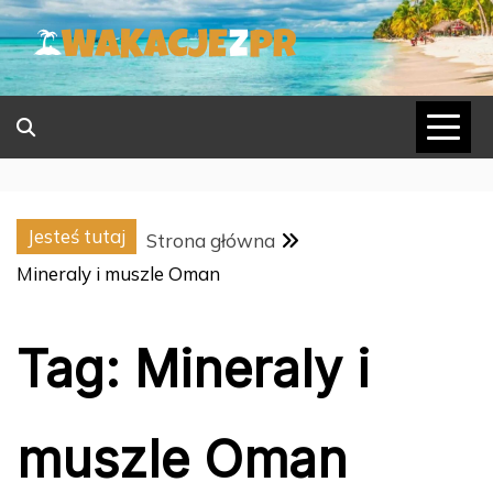
Skip
to
content
Jesteś tutaj
Strona główna
Mineraly i muszle Oman
Tag:
Mineraly i
muszle Oman