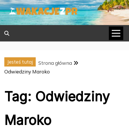
Skip
to
content
Jesteś tutaj
Strona główna
Odwiedziny Maroko
Tag:
Odwiedziny
Maroko