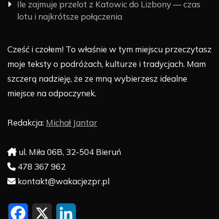
Ile zajmuje przelot z Katowic do Lizbony — czas
lotu i najkrótsze połączenia
Cześć i czołem! To właśnie w tym miejscu przeczytasz
moje teksty o podróżach, kulturze i tradycjach. Mam
szczerą nadzieję, że ze mną wybierzesz idealne
miejsce na odpoczynek.
Redakcja:
Michał Jantar
ul. Miła 06B, 32-504 Bieruń
478 367 962
kontakt@wakacjezpr.pl
F
X
L
a
i