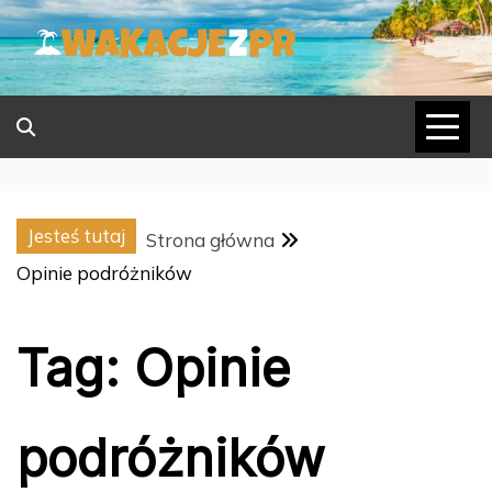
Skip
to
content
Jesteś tutaj
Strona główna
Opinie podróżników
Tag:
Opinie
podróżników