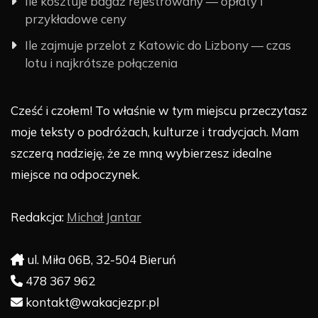
Ile kosztuje bagaż rejestrowany — opłaty i
przykładowe ceny
Ile zajmuje przelot z Katowic do Lizbony — czas
lotu i najkrótsze połączenia
Cześć i czołem! To właśnie w tym miejscu przeczytasz
moje teksty o podróżach, kulturze i tradycjach. Mam
szczerą nadzieję, że ze mną wybierzesz idealne
miejsce na odpoczynek.
Redakcja:
Michał Jantar
ul. Miła 06B, 32-504 Bieruń
478 367 962
kontakt@wakacjezpr.pl