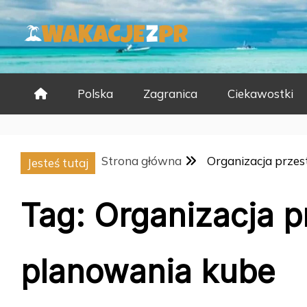
Skip
to
content
Polska
Zagranica
Ciekawostki
Strona główna
Organizacja przes
Jesteś tutaj
Tag:
Organizacja p
planowania kube