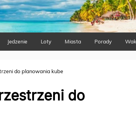
Jedzenie
Loty
Miasta
Porady
Wak
trzeni do planowania kube
rzestrzeni do