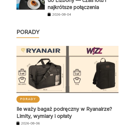
do Lizbony — czas lotu i
najkrótsze połączenia
2026-08-04
PORADY
PORADY
Ile waży bagaż podręczny w Ryanairze?
Limity, wymiary i opłaty
2026-08-06