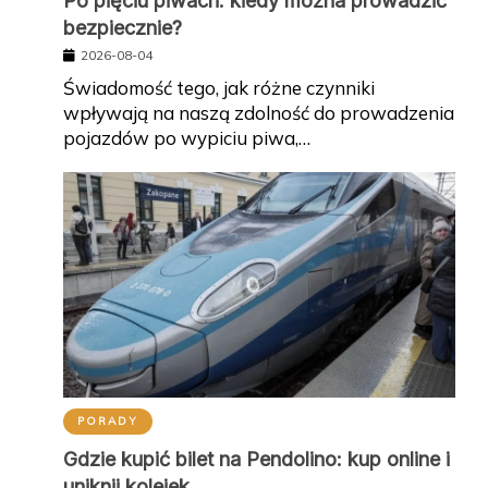
Po pięciu piwach: kiedy można prowadzić
bezpiecznie?
2026-08-04
Świadomość tego, jak różne czynniki
wpływają na naszą zdolność do prowadzenia
pojazdów po wypiciu piwa,…
PORADY
Gdzie kupić bilet na Pendolino: kup online i
uniknij kolejek