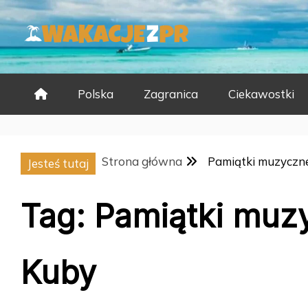
Skip
to
content
Polska
Zagranica
Ciekawostki
Strona główna
Pamiątki muzyczne
Jesteś tutaj
Tag:
Pamiątki muzy
Kuby