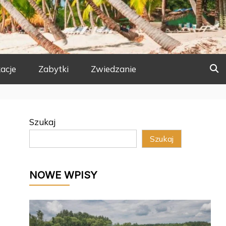
acje
Zabytki
Zwiedzanie
Szukaj
Szukaj
NOWE WPISY