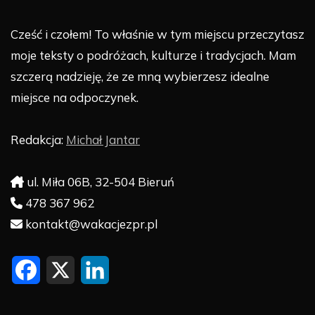
Cześć i czołem! To właśnie w tym miejscu przeczytasz
moje teksty o podróżach, kulturze i tradycjach. Mam
szczerą nadzieję, że ze mną wybierzesz idealne
miejsce na odpoczynek.
Redakcja:
Michał Jantar
ul. Miła 06B, 32-504 Bieruń
478 367 962
kontakt@wakacjezpr.pl
F
X
L
a
i
c
n
e
k
b
e