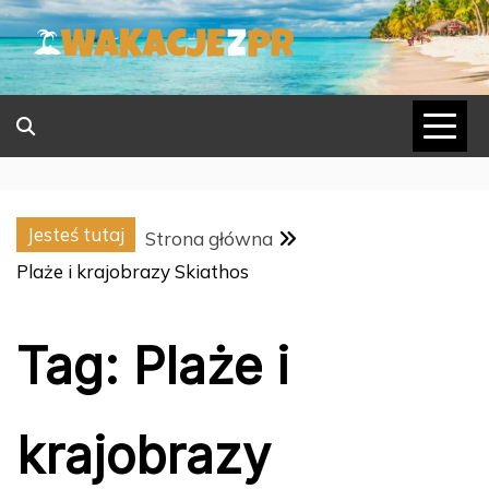
Skip
to
content
Jesteś tutaj
Strona główna
Plaże i krajobrazy Skiathos
Tag:
Plaże i
krajobrazy