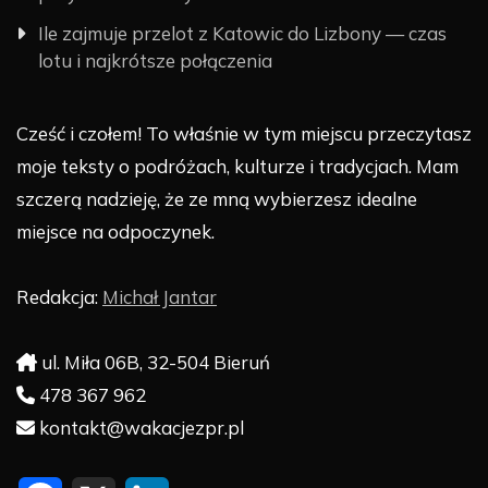
Ile zajmuje przelot z Katowic do Lizbony — czas
lotu i najkrótsze połączenia
Cześć i czołem! To właśnie w tym miejscu przeczytasz
moje teksty o podróżach, kulturze i tradycjach. Mam
szczerą nadzieję, że ze mną wybierzesz idealne
miejsce na odpoczynek.
Redakcja:
Michał Jantar
ul. Miła 06B, 32-504 Bieruń
478 367 962
kontakt@wakacjezpr.pl
F
X
L