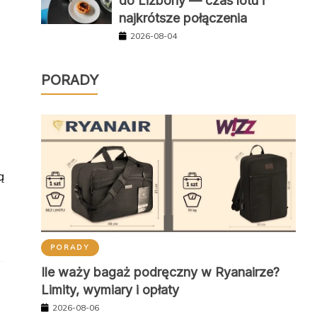
do Lizbony — czas lotu i
najkrótsze połączenia
2026-08-04
PORADY
ą
PORADY
Ile waży bagaż podręczny w Ryanairze?
Limity, wymiary i opłaty
2026-08-06