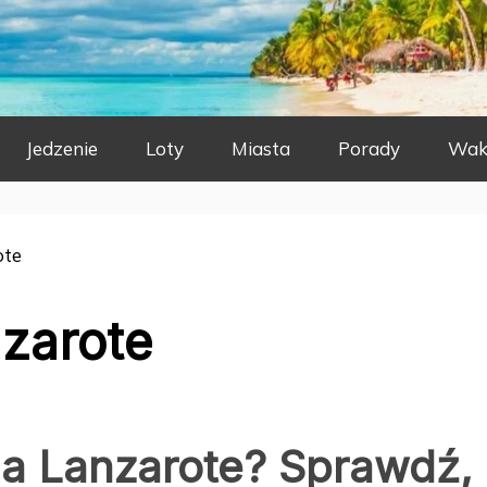
Jedzenie
Loty
Miasta
Porady
Wak
ote
zarote
 na Lanzarote? Sprawdź,