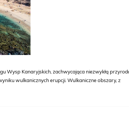
lagu Wysp Kanaryjskich, zachwycająca niezwykłą przyrod
yniku wulkanicznych erupcji. Wulkaniczne obszary, z