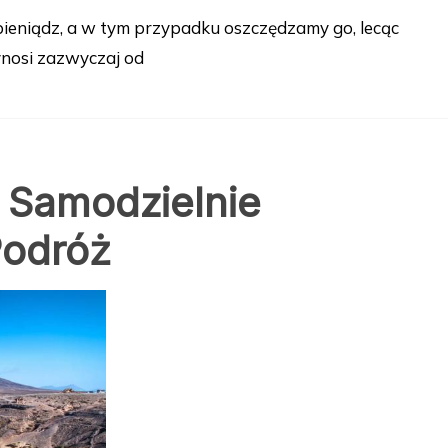
pieniądz, a w tym przypadku oszczędzamy go, lecąc
ynosi zazwyczaj od
k Samodzielnie
Podróż