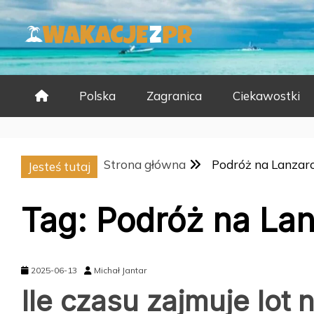
Skip
to
content
Polska
Zagranica
Ciekawostki
Strona główna
Podróż na Lanzar
Jesteś tutaj
Tag:
Podróż na Lan
2025-06-13
Michał Jantar
Ile czasu zajmuje lot