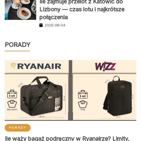
Ile zajmuje przelot z Katowic do
Lizbony — czas lotu i najkrótsze
połączenia
2026-08-04
PORADY
PORADY
Ile waży bagaż podręczny w Ryanairze? Limity,