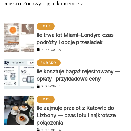
miejsca. Zachwycające kamienice z
LOTY
Ile trwa lot Miami–Londyn: czas
podróży i opcje przesiadek
2026-08-05
PORADY
Ile kosztuje bagaż rejestrowany —
opłaty i przykładowe ceny
2026-08-04
LOTY
Ile zajmuje przelot z Katowic do
Lizbony — czas lotu i najkrótsze
połączenia
2026-08-04