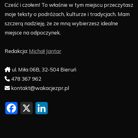
Cześć i czołem! To właśnie w tym miejscu przeczytasz
moje teksty o podróżach, kulturze i tradycjach. Mam
szczerą nadzieję, że ze mną wybierzesz idealne
miejsce na odpoczynek.
Redakcja:
Michał Jantar
ul. Miła 06B, 32-504 Bieruń
478 367 962
kontakt@wakacjezpr.pl
F
X
L
a
i
c
n
e
k
b
e
o
d
o
I