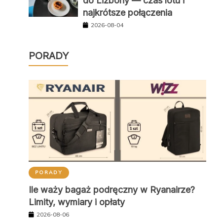
do Lizbony — czas lotu i
najkrótsze połączenia
2026-08-04
PORADY
PORADY
Ile waży bagaż podręczny w Ryanairze?
Limity, wymiary i opłaty
2026-08-06