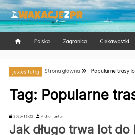
Skip
to
content
Polska
Zagranica
Ciekawostki
Strona główna
Popularne trasy lot
Jesteś tutaj
Tag:
Popularne tras
2025-11-22
Michał Jantar
Jak długo trwa lot do I