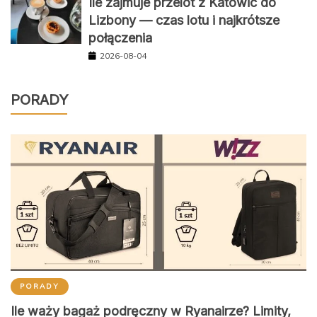
Ile zajmuje przelot z Katowic do
Lizbony — czas lotu i najkrótsze
połączenia
2026-08-04
PORADY
PORADY
Ile waży bagaż podręczny w Ryanairze? Limity,