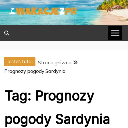
Skip
to
content
Jesteś tutaj
Strona główna
Prognozy pogody Sardynia
Tag:
Prognozy
pogody Sardynia