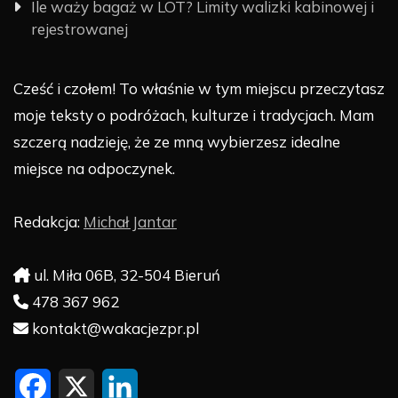
Ile waży bagaż w LOT? Limity walizki kabinowej i
rejestrowanej
Cześć i czołem! To właśnie w tym miejscu przeczytasz
moje teksty o podróżach, kulturze i tradycjach. Mam
szczerą nadzieję, że ze mną wybierzesz idealne
miejsce na odpoczynek.
Redakcja:
Michał Jantar
ul. Miła 06B, 32-504 Bieruń
478 367 962
kontakt@wakacjezpr.pl
F
X
L
a
i