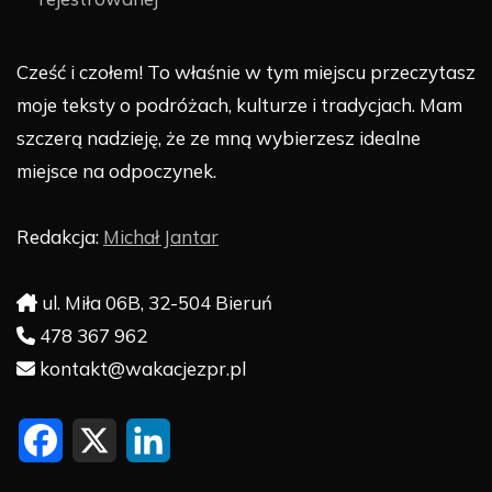
Cześć i czołem! To właśnie w tym miejscu przeczytasz
moje teksty o podróżach, kulturze i tradycjach. Mam
szczerą nadzieję, że ze mną wybierzesz idealne
miejsce na odpoczynek.
Redakcja:
Michał Jantar
ul. Miła 06B, 32-504 Bieruń
478 367 962
kontakt@wakacjezpr.pl
F
X
L
a
i
c
n
e
k