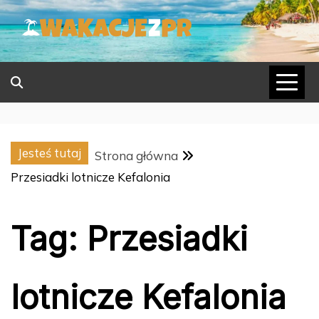
Skip
to
content
Jesteś tutaj
Strona główna
Przesiadki lotnicze Kefalonia
Tag:
Przesiadki
lotnicze Kefalonia