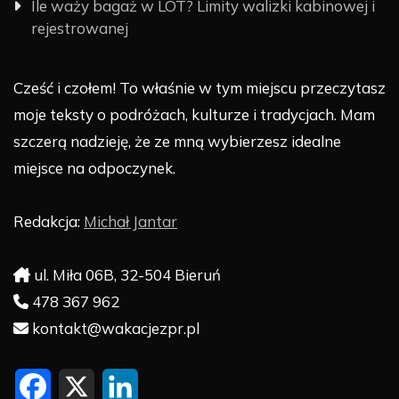
Ile waży bagaż w LOT? Limity walizki kabinowej i
rejestrowanej
Cześć i czołem! To właśnie w tym miejscu przeczytasz
moje teksty o podróżach, kulturze i tradycjach. Mam
szczerą nadzieję, że ze mną wybierzesz idealne
miejsce na odpoczynek.
Redakcja:
Michał Jantar
ul. Miła 06B, 32-504 Bieruń
478 367 962
kontakt@wakacjezpr.pl
F
X
L
a
i