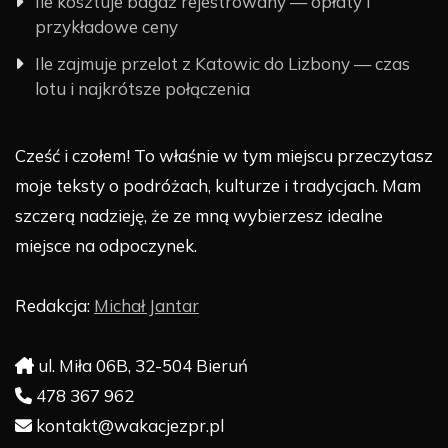
Ile kosztuje bagaż rejestrowany — opłaty i
przykładowe ceny
Ile zajmuje przelot z Katowic do Lizbony — czas
lotu i najkrótsze połączenia
Cześć i czołem! To właśnie w tym miejscu przeczytasz
moje teksty o podróżach, kulturze i tradycjach. Mam
szczerą nadzieję, że ze mną wybierzesz idealne
miejsce na odpoczynek.
Redakcja:
Michał Jantar
ul. Miła 06B, 32-504 Bieruń
478 367 962
kontakt@wakacjezpr.pl