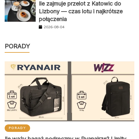
Ile zajmuje przelot z Katowic do
Lizbony — czas lotu i najkrótsze
połączenia
2026-08-04
PORADY
PORADY
Ile waży bagaż podręczny w Ryanairze? Limity,