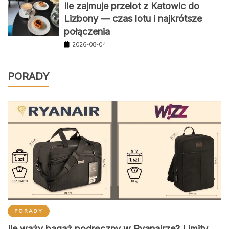
Ile zajmuje przelot z Katowic do
Lizbony — czas lotu i najkrótsze
połączenia
2026-08-04
PORADY
PORADY
Ile waży bagaż podręczny w Ryanairze? Limity,