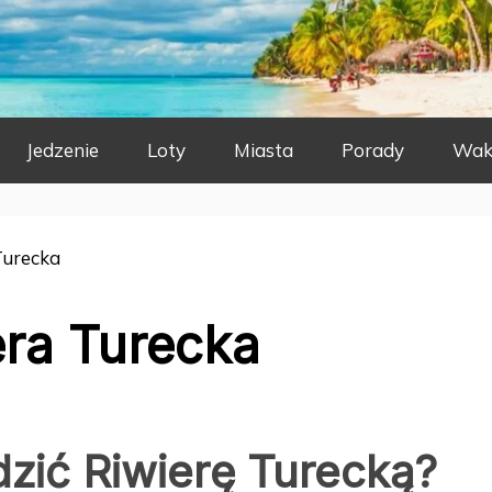
Jedzenie
Loty
Miasta
Porady
Wak
Turecka
ra Turecka
dzić Riwierę Turecką?