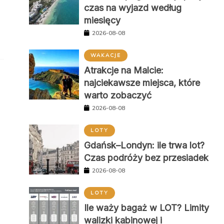
czas na wyjazd według
miesięcy
2026-08-08
WAKACJE
Atrakcje na Malcie:
najciekawsze miejsca, które
warto zobaczyć
2026-08-08
LOTY
Gdańsk–Londyn: ile trwa lot?
Czas podróży bez przesiadek
2026-08-08
LOTY
Ile waży bagaż w LOT? Limity
walizki kabinowej i