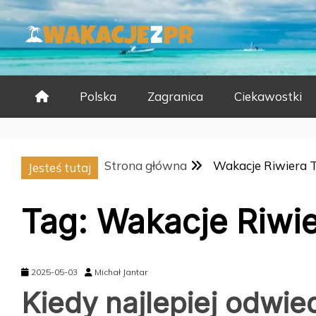
Skip
to
content
Polska
Zagranica
Ciekawostki
Strona główna
Wakacje Riwiera 
Jesteś tutaj
Tag:
Wakacje Riwie
2025-05-03
Michał Jantar
Kiedy najlepiej odwie