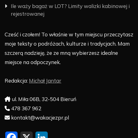
Ile waży bagaż w LOT? Limity walizki kabinowej i
rejestrowanej
Cześć i czołem! To właśnie w tym miejscu przeczytasz
moje teksty o podróżach, kulturze i tradycjach. Mam
szczerą nadzieję, że ze mną wybierzesz idealne
miejsce na odpoczynek.
Redakcja:
Michał Jantar
ul. Miła 06B, 32-504 Bieruń
478 367 962
kontakt@wakacjezpr.pl
F
X
L