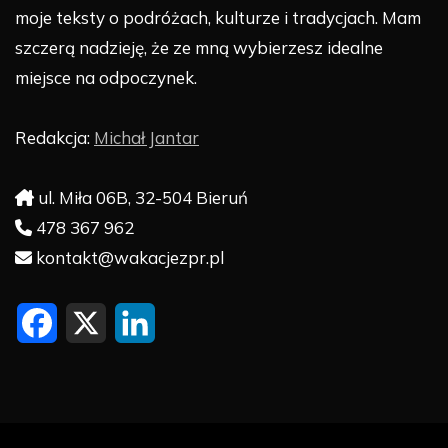
moje teksty o podróżach, kulturze i tradycjach. Mam
szczerą nadzieję, że ze mną wybierzesz idealne
miejsce na odpoczynek.
Redakcja:
Michał Jantar
ul. Miła 06B, 32-504 Bieruń
478 367 962
kontakt@wakacjezpr.pl
F
X
L
a
i
c
n
e
k
b
e
o
d
o
I
k
n