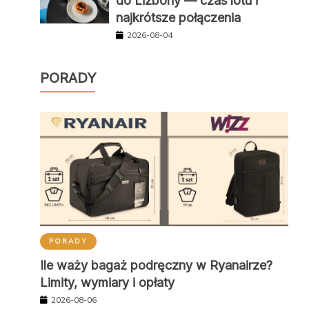
do Lizbony — czas lotu i
najkrótsze połączenia
2026-08-04
PORADY
PORADY
Ile waży bagaż podręczny w Ryanairze?
Limity, wymiary i opłaty
2026-08-06