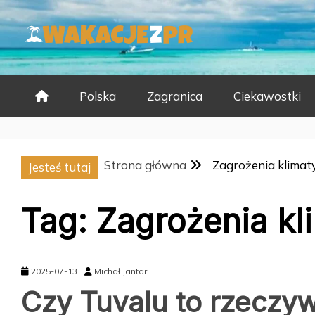
Skip
to
content
Polska
Zagranica
Ciekawostki
Strona główna
Zagrożenia klimat
Jesteś tutaj
Tag:
Zagrożenia kl
2025-07-13
Michał Jantar
Czy Tuvalu to rzeczy