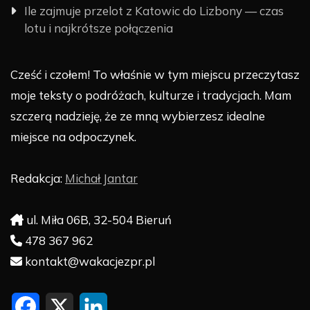
Ile zajmuje przelot z Katowic do Lizbony — czas
lotu i najkrótsze połączenia
Cześć i czołem! To właśnie w tym miejscu przeczytasz
moje teksty o podróżach, kulturze i tradycjach. Mam
szczerą nadzieję, że ze mną wybierzesz idealne
miejsce na odpoczynek.
Redakcja:
Michał Jantar
ul. Miła 06B, 32-504 Bieruń
478 367 962
kontakt@wakacjezpr.pl
F
X
L
a
i