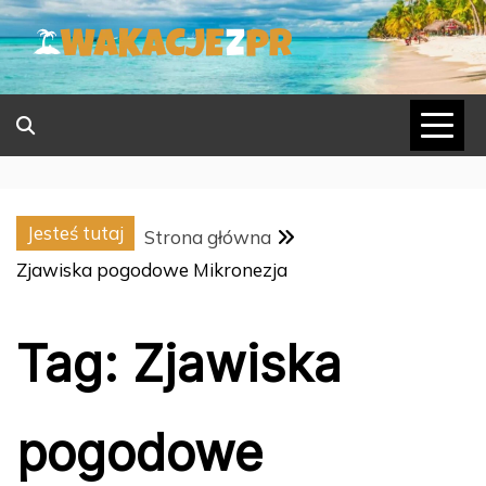
Skip
to
content
Jesteś tutaj
Strona główna
Zjawiska pogodowe Mikronezja
Tag:
Zjawiska
pogodowe