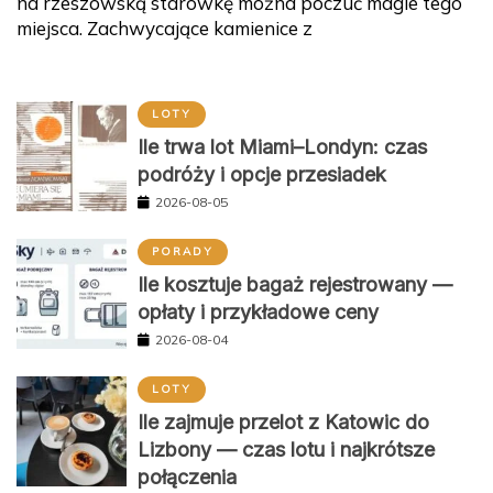
na rzeszowską starówkę można poczuć magie tego
miejsca. Zachwycające kamienice z
LOTY
Ile trwa lot Miami–Londyn: czas
podróży i opcje przesiadek
2026-08-05
PORADY
Ile kosztuje bagaż rejestrowany —
opłaty i przykładowe ceny
2026-08-04
LOTY
Ile zajmuje przelot z Katowic do
Lizbony — czas lotu i najkrótsze
połączenia