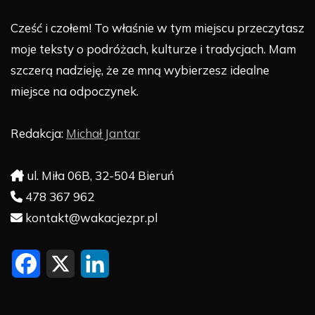
Cześć i czołem! To właśnie w tym miejscu przeczytasz
moje teksty o podróżach, kulturze i tradycjach. Mam
szczerą nadzieję, że ze mną wybierzesz idealne
miejsce na odpoczynek.
Redakcja:
Michał Jantar
ul. Miła 06B, 32-504 Bieruń
478 367 962
kontakt@wakacjezpr.pl
F
X
L
a
i
c
n
e
k
b
e
o
d