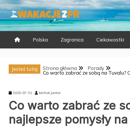
Skip
to
content
Polska
Zagranica
Ciekawostki
Strona główna
Porady
Jesteś tutaj
Co warto zabrać ze sobą na Tuvalu? 
2025-07-31
Michał Jantar
Co warto zabrać ze s
najlepsze pomysły na