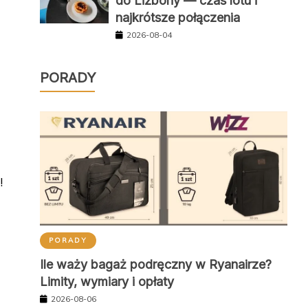
do Lizbony — czas lotu i
najkrótsze połączenia
2026-08-04
PORADY
!
PORADY
Ile waży bagaż podręczny w Ryanairze?
Limity, wymiary i opłaty
2026-08-06