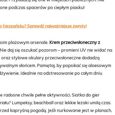
ione podczas spacerów po ciepłym piasku!
 po hiszpańsku? Sprawdź najważniejsze zwroty!
woim plażowym arsenale.
Krem przeciwsłoneczny z
 Nie daj się oszukać pozorom – promieni UV nie widać na
em oraz stylowe okulary przeciwsłoneczne dodadzą
idywalnym słońcem. Pamiętaj, by popsikać się aloesowym
żywienie. Idealnie na odstresowanie po całym dniu
e radosne chwile pełne aktywności. Siatka do gier
łu? Lumpeksy, beachball oraz lekkie leżaki umilą czas.
zed kapryśną pogodą. Jeśli nurkowanie jest w planach,