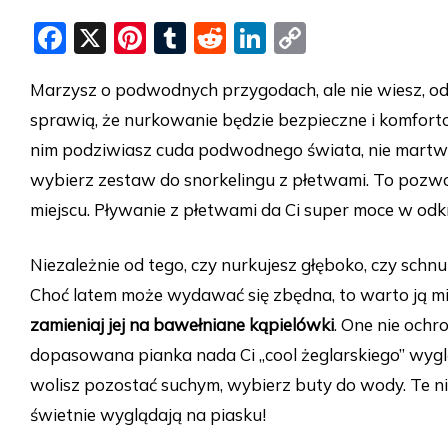
F
X
Pi
T
R
Li
C
a
nt
u
e
n
o
Marzysz o podwodnych przygodach, ale nie wiesz, od
c
er
m
d
k
p
sprawią, że nurkowanie będzie bezpieczne i komfor
e
e
bl
di
e
y
nim podziwiasz cuda podwodnego świata, nie martwiąc
b
st
r
t
dI
Li
wybierz zestaw do snorkelingu z płetwami. To pozwoli
o
n
n
miejscu. Pływanie z płetwami da Ci super moce w od
o
k
k
Niezależnie od tego, czy nurkujesz głęboko, czy schnu
Choć latem może wydawać się zbędna, to warto ją mieć
zamieniaj jej na bawełniane kąpielówki
. One nie ochr
dopasowana pianka nada Ci „cool żeglarskiego” wygl
wolisz pozostać suchym, wybierz buty do wody. Te nie
świetnie wyglądają na piasku!