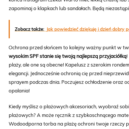
zapominaj o klapkach lub sandałach. Będą niezastąp
Zobacz także:
Jak powiedzieć dziękuję i dzień dobry
Ochrona przed słońcem to kolejny ważny punkt w t
wysokim SPF stanie się twoją najlepszą przyjaciółką
!
plaży, ale one są obecne! Kapelusz z szerokim rond
elegancji. Jednocześnie ochronią cię przed nieprzew
sprayem podczas dnia. Poczujesz ochłodzenie oraz od
opalania!
Kiedy myślisz o plażowych akcesoriach, wyobraź sobi
plażowych? A może ręcznik z szybkoschnącego materia
Wodoodporna torba na plażę ochroni twoje rzeczy pr