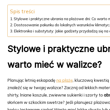
Spis treści
Stylowe i praktyczne ubrania na plażowe dni: Co warto 
Dostosowanie pakunku do lokalnych warunków klimatyc
Elektronika i substytuty: Jakie gadżety przydadzą się n
Stylowe i praktyczne ub
warto mieć w walizce?
Planując letnią eskapadę
na plażę
, kluczową kwestią
znaleźć się w twojej walizce? Zacznij od lekkich mat
shirty, lniane koszule, zwiewne sukienki i szorty to
ab
słońcem w szkockim swetrze? Jeśli planujesz plażowa
końcu Instagram czeka! Warto mieć lekką chustę lub s