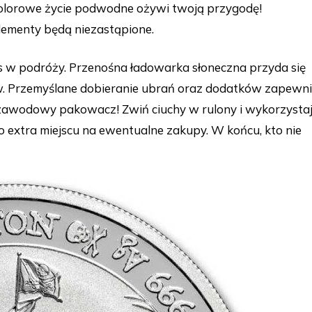
 kolorowe życie podwodne ożywi twoją przygodę!
elementy będą niezastąpione.
as w podróży. Przenośna ładowarka słoneczna przyda się
. Przemyślane dobieranie ubrań oraz dodatków zapewni
k zawodowy pakowacz! Zwiń ciuchy w rulony i wykorzysta
o extra miejscu na ewentualne zakupy. W końcu, kto nie