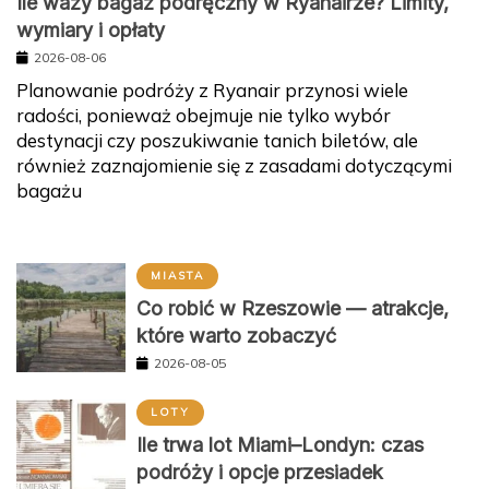
Ile waży bagaż podręczny w Ryanairze? Limity,
wymiary i opłaty
2026-08-06
Planowanie podróży z Ryanair przynosi wiele
radości, ponieważ obejmuje nie tylko wybór
destynacji czy poszukiwanie tanich biletów, ale
również zaznajomienie się z zasadami dotyczącymi
bagażu
MIASTA
Co robić w Rzeszowie — atrakcje,
które warto zobaczyć
2026-08-05
LOTY
Ile trwa lot Miami–Londyn: czas
podróży i opcje przesiadek