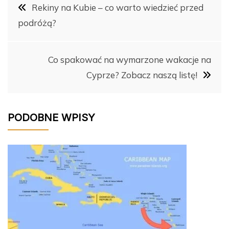
Nawigacja
o
n
n
Rekiny na Kubie – co warto wiedzieć przed
o
k
podróżą?
wpisu
k
Co spakować na wymarzone wakacje na
Cyprze? Zobacz naszą listę!
PODOBNE WPISY