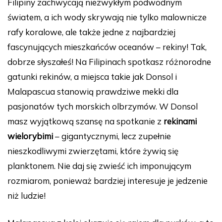
Filipiny zachwycają niezwykłym podwodnym
c
er
m
d
k
p
światem, a ich wody skrywają nie tylko malownicze
e
e
bl
di
e
y
rafy koralowe, ale także jedne z najbardziej
b
st
r
t
dI
Li
fascynujących mieszkańców oceanów – rekiny! Tak,
o
n
n
dobrze słyszałeś! Na Filipinach spotkasz różnorodne
o
k
gatunki rekinów, a miejsca takie jak Donsol i
k
Malapascua stanowią prawdziwe mekki dla
pasjonatów tych morskich olbrzymów. W Donsol
masz wyjątkową szansę na spotkanie z
rekinami
wielorybimi
– gigantycznymi, lecz zupełnie
nieszkodliwymi zwierzętami, które żywią się
planktonem. Nie daj się zwieść ich imponującym
rozmiarom, ponieważ bardziej interesuje je jedzenie
niż ludzie!