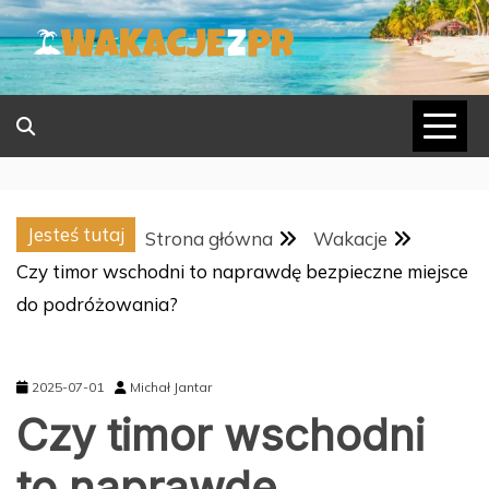
Skip
to
content
Jesteś tutaj
Strona główna
Wakacje
Czy timor wschodni to naprawdę bezpieczne miejsce
do podróżowania?
2025-07-01
Michał Jantar
Czy timor wschodni
to naprawdę