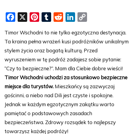
F
X
Pi
T
R
Li
C
a
nt
u
e
n
o
Timor Wschodni to nie tylko egzotyczna destynacja.
c
er
m
d
k
p
Ta kraina pełna wrażeń kusi podróżników unikalnym
e
e
bl
di
e
y
stylem życia oraz bogatą kulturą. Przed
b
st
r
t
dI
Li
wyruszeniem w tę podróż zadajesz sobie pytanie:
o
n
n
“Czy to bezpieczne?”. Mam dla Ciebie dobre wieści!
o
k
Timor Wschodni uchodzi za stosunkowo bezpieczne
k
miejsce dla turystów.
Mieszkańcy są zazwyczaj
gościnni, a niebo nad Dili jest czyste i spokojne.
Jednak w każdym egzotycznym zakątku warto
pamiętać o podstawowych zasadach
bezpieczeństwa. Zdrowy rozsądek to najlepszy
towarzysz każdej podróży!