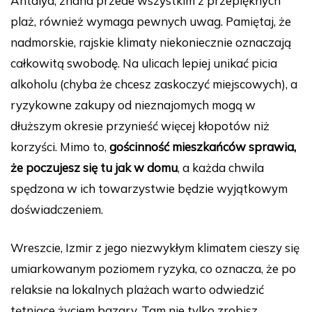
Antalya, znana przede wszystkim z przepięknych
plaż, również wymaga pewnych uwag. Pamiętaj, że
nadmorskie, rajskie klimaty niekoniecznie oznaczają
całkowitą swobodę. Na ulicach lepiej unikać picia
alkoholu (chyba że chcesz zaskoczyć miejscowych), a
ryzykowne zakupy od nieznajomych mogą w
dłuższym okresie przynieść więcej kłopotów niż
korzyści. Mimo to,
gościnność mieszkańców sprawia,
że poczujesz się tu jak w domu
, a każda chwila
spędzona w ich towarzystwie będzie wyjątkowym
doświadczeniem.
Wreszcie, Izmir z jego niezwykłym klimatem cieszy się
umiarkowanym poziomem ryzyka, co oznacza, że po
relaksie na lokalnych plażach warto odwiedzić
tętniące życiem bazary. Tam nie tylko zrobisz