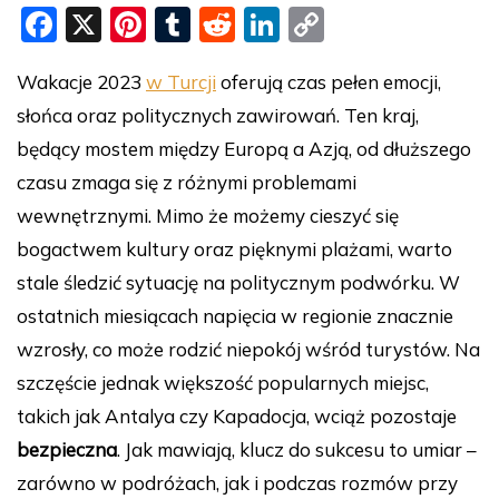
F
X
Pi
T
R
Li
C
a
nt
u
e
n
o
Wakacje 2023
w Turcji
oferują czas pełen emocji,
c
er
m
d
k
p
słońca oraz politycznych zawirowań. Ten kraj,
e
e
bl
di
e
y
będący mostem między Europą a Azją, od dłuższego
b
st
r
t
dI
Li
czasu zmaga się z różnymi problemami
o
n
n
wewnętrznymi. Mimo że możemy cieszyć się
o
k
bogactwem kultury oraz pięknymi plażami, warto
k
stale śledzić sytuację na politycznym podwórku. W
ostatnich miesiącach napięcia w regionie znacznie
wzrosły, co może rodzić niepokój wśród turystów. Na
szczęście jednak większość popularnych miejsc,
takich jak Antalya czy Kapadocja, wciąż pozostaje
bezpieczna
. Jak mawiają, klucz do sukcesu to umiar –
zarówno w podróżach, jak i podczas rozmów przy