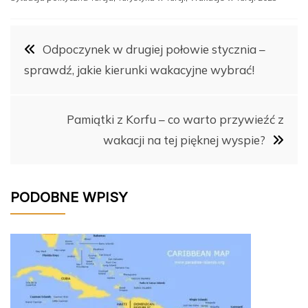
e
e
bl
di
e
y
b
st
r
t
dI
Li
Nawigacja
Odpoczynek w drugiej połowie stycznia –
o
n
n
sprawdź, jakie kierunki wakacyjne wybrać!
o
k
wpisu
k
Pamiątki z Korfu – co warto przywieźć z
wakacji na tej pięknej wyspie?
PODOBNE WPISY