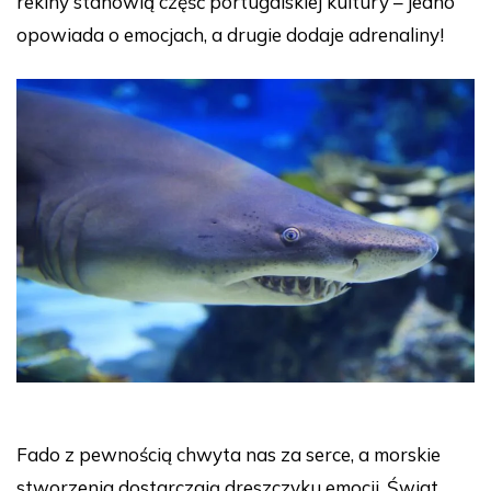
rekiny stanowią część portugalskiej kultury – jedno
opowiada o emocjach, a drugie dodaje adrenaliny!
Fado z pewnością chwyta nas za serce, a morskie
stworzenia dostarczają dreszczyku emocji. Świat