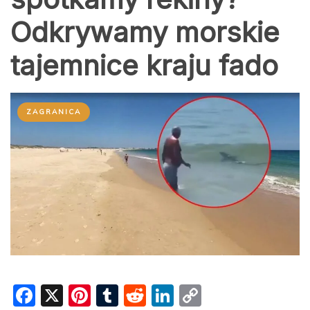
Odkrywamy morskie
tajemnice kraju fado
ZAGRANICA
F
X
Pi
T
R
Li
C