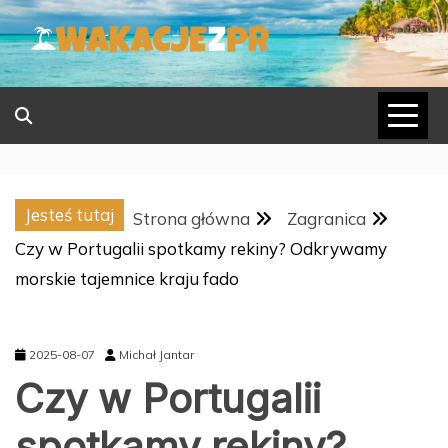
Skip
to
content
Jesteś tutaj
Strona główna
Zagranica
Czy w Portugalii spotkamy rekiny? Odkrywamy
morskie tajemnice kraju fado
2025-08-07
Michał Jantar
Czy w Portugalii
spotkamy rekiny?