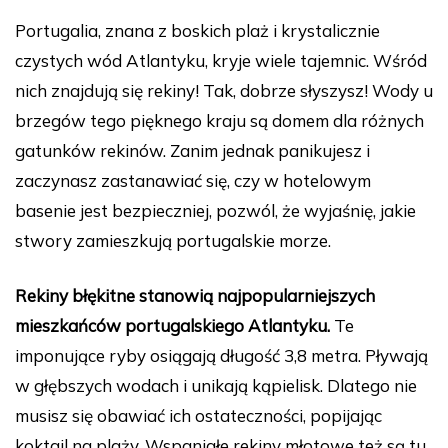
a
nt
u
e
n
o
Portugalia, znana z boskich plaż i krystalicznie
c
er
m
d
k
p
czystych wód Atlantyku, kryje wiele tajemnic. Wśród
e
e
bl
di
e
y
nich znajdują się rekiny! Tak, dobrze słyszysz! Wody u
b
st
r
t
dI
Li
brzegów tego pięknego kraju są domem dla różnych
o
n
n
gatunków rekinów. Zanim jednak panikujesz i
o
k
zaczynasz zastanawiać się, czy w hotelowym
k
basenie jest bezpieczniej, pozwól, że wyjaśnię, jakie
stwory zamieszkują portugalskie morze.
Rekiny błękitne stanowią najpopularniejszych
mieszkańców portugalskiego Atlantyku.
Te
imponujące ryby osiągają długość 3,8 metra. Pływają
w głębszych wodach i unikają kąpielisk. Dlatego nie
musisz się obawiać ich ostateczności, popijając
koktajl na plaży. Wspaniałe rekiny młotowe też są tu