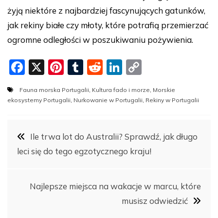
żyją niektóre z najbardziej fascynujących gatunków,
jak rekiny białe czy młoty, które potrafią przemierzać
ogromne odległości w poszukiwaniu pożywienia.
F
X
Pi
T
R
Li
C
a
nt
u
e
n
o
Fauna morska Portugalii
,
Kultura fado i morze
,
Morskie
c
er
m
d
k
p
ekosystemy Portugalii
,
Nurkowanie w Portugalii
,
Rekiny w Portugalii
e
e
bl
di
e
y
b
st
r
t
dI
Li
Nawigacja
Ile trwa lot do Australii? Sprawdź, jak długo
o
n
n
leci się do tego egzotycznego kraju!
o
k
wpisu
k
Najlepsze miejsca na wakacje w marcu, które
musisz odwiedzić