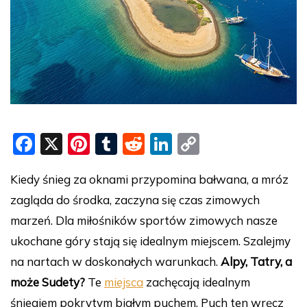
F
X
Pi
T
R
Li
C
a
nt
u
e
n
o
Kiedy śnieg za oknami przypomina bałwana, a mróz
c
er
m
d
k
p
zagląda do środka, zaczyna się czas zimowych
e
e
bl
di
e
y
marzeń. Dla miłośników sportów zimowych nasze
b
st
r
t
dI
Li
ukochane góry stają się idealnym miejscem. Szalejmy
o
n
n
na nartach w doskonałych warunkach.
Alpy, Tatry, a
o
k
może Sudety?
Te
miejsca
zachęcają idealnym
k
śniegiem pokrytym białym puchem. Puch ten wręcz