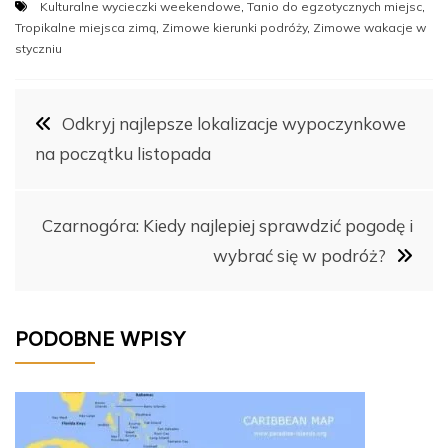
Kulturalne wycieczki weekendowe
,
Tanio do egzotycznych miejsc
,
c
er
m
d
k
p
Tropikalne miejsca zimą
,
Zimowe kierunki podróży
,
Zimowe wakacje w
e
e
bl
di
e
y
styczniu
b
st
r
t
dI
Li
Nawigacja
o
n
n
Odkryj najlepsze lokalizacje wypoczynkowe
o
k
na początku listopada
wpisu
k
Czarnogóra: Kiedy najlepiej sprawdzić pogodę i
wybrać się w podróż?
PODOBNE WPISY