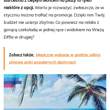
Barcelona z ciepłym słońcem na plaży to tylko
niektóre z opcji.
Warto je rozważyć, zwłaszcza, że w
styczniu można trafiać na promocje. Dzięki nim Twój
budżet nie ucierpi zbytnio. Co powiesz na relaks z
gorącą czekoladą w jednej ręce i widokiem na Wieżę
Eiffla w drugiej?
Zobacz także:
Magiczne wakacje w grudniu: odkryj
zimowe uroki popularnych destynacji