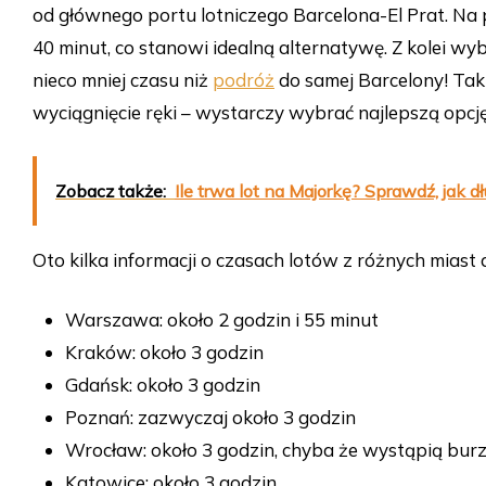
od głównego portu lotniczego Barcelona-El Prat. Na p
40 minut, co stanowi idealną alternatywę. Z kolei wy
nieco mniej czasu niż
podróż
do samej Barcelony! Tak 
wyciągnięcie ręki – wystarczy wybrać najlepszą opcję
Zobacz także:
Ile trwa lot na Majorkę? Sprawdź, jak d
Oto kilka informacji o czasach lotów z różnych miast 
Warszawa: około 2 godzin i 55 minut
Kraków: około 3 godzin
Gdańsk: około 3 godzin
Poznań: zazwyczaj około 3 godzin
Wrocław: około 3 godzin, chyba że wystąpią bu
Katowice: około 3 godzin