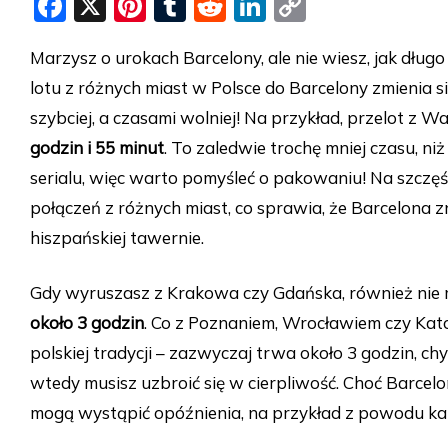
F
X
Pi
T
R
Li
C
a
nt
u
e
n
o
Marzysz o urokach Barcelony, ale nie wiesz, jak dług
c
er
m
d
k
p
lotu z różnych miast w Polsce do Barcelony zmienia s
e
e
bl
di
e
y
szybciej, a czasami wolniej! Na przykład, przelot z 
b
st
r
t
dI
Li
godzin i 55 minut
. To zaledwie trochę mniej czasu, n
o
n
n
serialu, więc warto pomyśleć o pakowaniu! Na szczęś
o
k
połączeń z różnych miast, co sprawia, że Barcelona zn
k
hiszpańskiej tawernie.
Gdy wyruszasz z Krakowa czy Gdańska, również nie m
około 3 godzin
. Co z Poznaniem, Wrocławiem czy Kato
polskiej tradycji – zazwyczaj trwa około 3 godzin, 
wtedy musisz uzbroić się w cierpliwość. Choć Barcelo
mogą wystąpić opóźnienia, na przykład z powodu ka