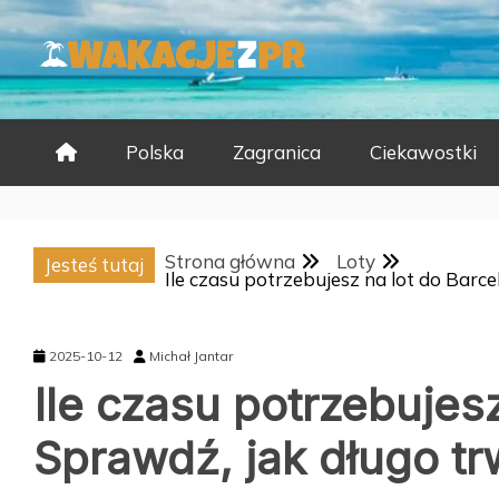
Skip
to
content
Polska
Zagranica
Ciekawostki
Strona główna
Loty
Jesteś tutaj
Ile czasu potrzebujesz na lot do Barc
2025-10-12
Michał Jantar
Ile czasu potrzebujes
Sprawdź, jak długo tr