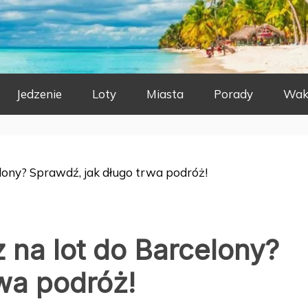
Jedzenie
Loty
Miasta
Porady
Wak
elony? Sprawdź, jak długo trwa podróż!
z na lot do Barcelony?
wa podróż!