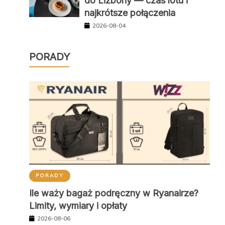
do Lizbony — czas lotu i
najkrótsze połączenia
2026-08-04
PORADY
PORADY
Ile waży bagaż podręczny w Ryanairze?
Limity, wymiary i opłaty
2026-08-06