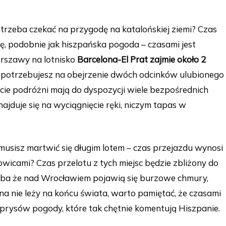
o trzeba czekać na przygodę na katalońskiej ziemi? Czas
ię, podobnie jak hiszpańska pogoda – czasami jest
Warszawy na lotnisko
Barcelona-El Prat zajmie około 2
iż potrzebujesz na obejrzenie dwóch odcinków ulubionego
cie podróżni mają do dyspozycji wiele bezpośrednich
ajduje się na wyciągnięcie ręki, niczym tapas w
usisz martwić się długim lotem – czas przejazdu wynosi
wicami? Czas przelotu z tych miejsc będzie zbliżony do
chyba że nad Wrocławiem pojawią się burzowe chmury,
na nie leży na końcu świata, warto pamiętać, że czasami
prysów pogody, które tak chętnie komentują Hiszpanie.