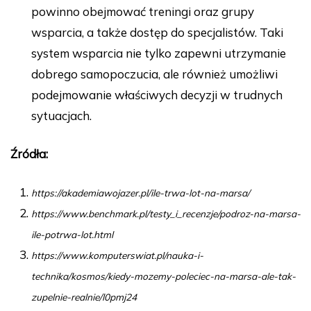
powinno obejmować treningi oraz grupy
wsparcia, a także dostęp do specjalistów. Taki
system wsparcia nie tylko zapewni utrzymanie
dobrego samopoczucia, ale również umożliwi
podejmowanie właściwych decyzji w trudnych
sytuacjach.
Źródła:
https://akademiawojazer.pl/ile-trwa-lot-na-marsa/
https://www.benchmark.pl/testy_i_recenzje/podroz-na-marsa-
ile-potrwa-lot.html
https://www.komputerswiat.pl/nauka-i-
technika/kosmos/kiedy-mozemy-poleciec-na-marsa-ale-tak-
zupelnie-realnie/l0pmj24