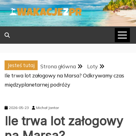
Skip
to
content
Jesteś tutaj
Strona główna
Loty
Ile trwa lot załogowy na Marsa? Odkrywamy czas
międzyplanetarnej podróży
2026-05-23
Michał Jantar
Ile trwa lot załogowy
na Marsa?