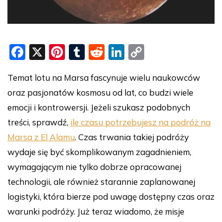
F
X
Pi
T
R
Li
C
a
nt
u
e
n
o
Temat lotu na Marsa fascynuje wielu naukowców
c
er
m
d
k
p
oraz pasjonatów kosmosu od lat, co budzi wiele
e
e
bl
di
e
y
emocji i kontrowersji. Jeżeli szukasz podobnych
b
st
r
t
dI
Li
treści, sprawdź,
ile czasu potrzebujesz na podróż na
o
n
n
Marsa z El Alamu
. Czas trwania takiej podróży
o
k
wydaje się być skomplikowanym zagadnieniem,
k
wymagającym nie tylko dobrze opracowanej
technologii, ale również starannie zaplanowanej
logistyki, która bierze pod uwagę dostępny czas oraz
warunki podróży. Już teraz wiadomo, że misje