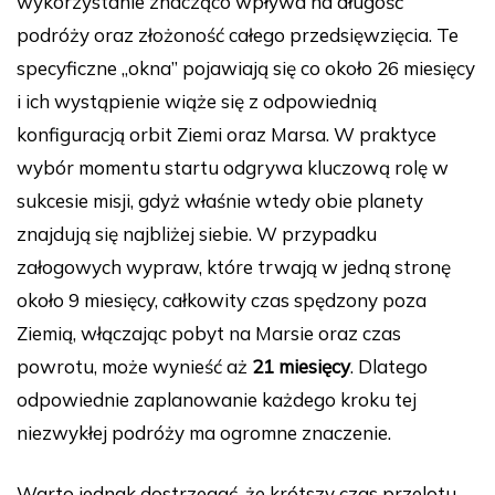
wykorzystanie znacząco wpływa na długość
podróży oraz złożoność całego przedsięwzięcia. Te
specyficzne „okna” pojawiają się co około 26 miesięcy
i ich wystąpienie wiąże się z odpowiednią
konfiguracją orbit Ziemi oraz Marsa. W praktyce
wybór momentu startu odgrywa kluczową rolę w
sukcesie misji, gdyż właśnie wtedy obie planety
znajdują się najbliżej siebie. W przypadku
załogowych wypraw, które trwają w jedną stronę
około 9 miesięcy, całkowity czas spędzony poza
Ziemią, włączając pobyt na Marsie oraz czas
powrotu, może wynieść aż
21 miesięcy
. Dlatego
odpowiednie zaplanowanie każdego kroku tej
niezwykłej podróży ma ogromne znaczenie.
Warto jednak dostrzegać, że krótszy czas przelotu