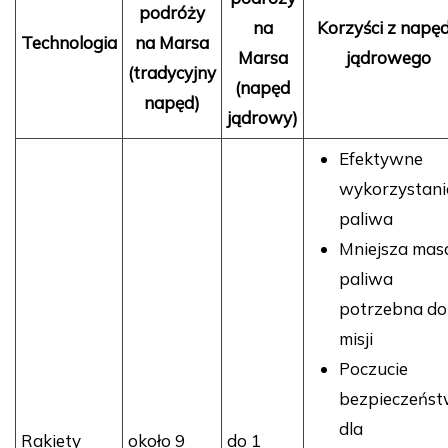
podróży
na
Korzyści z napę
Technologia
na Marsa
Marsa
jądrowego
(tradycyjny
(napęd
napęd)
jądrowy)
Efektywne
wykorzystani
paliwa
Mniejsza mas
paliwa
potrzebna do
misji
Poczucie
bezpieczeńs
dla
Rakiety
około 9
do 1