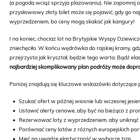
(a pogoda wciąż sprzyja plażowaniu). Nie zapomnij 
przysłowiowy złoty bilet może się pojawić, gdy go na
wyprzedzeniem, bo ceny mogą skakać jak kangury!
I na koniec, chociaż lot na Brytyjskie Wyspy Dziewicz
zniechęciło. W końcu wędrówka do rajskiej krainy, gd
przejrzysta jak kryształ, będzie tego warta. Bądź e
najbardziej skomplikowany plan podróży może doprowa
Poniżej znajdują się kluczowe wskazówki dotyczące 
Szukać ofert w późnej wiosnie lub wczesnej jesie
Ustawić alerty cenowe, aby być na bieżąco z pr
Rezerwować loty z wyprzedzeniem, aby uniknąć
Porównać ceny lotów z różnych europejskich po
Mieć na uwadze elastyczność w wyborze tras