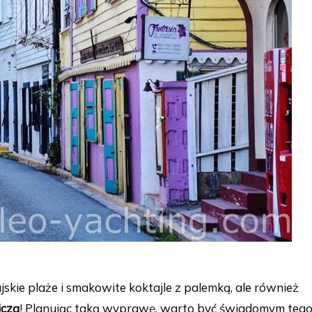
jskie plaże i smakowite koktajle z palemką, ale również
iczą
! Planując taką wyprawę, warto być świadomym tego