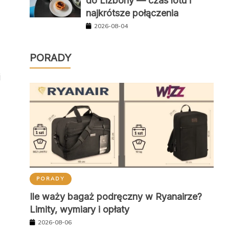
do Lizbony — czas lotu i
najkrótsze połączenia
2026-08-04
PORADY
j
PORADY
Ile waży bagaż podręczny w Ryanairze?
Limity, wymiary i opłaty
2026-08-06