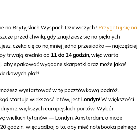
nie na Brytyjskich Wyspach Dziewiczych?
Przygotuj się na
eszcze przed chwilą, gdy znajdziesz się na pięknych
ujesz, czeka cię co najmniej jedna przesiadka — najczęście
opy trwają średnio od
11 do 14 godzin
, więc warto
aj, aby spakować wygodne skarpetki oraz może jakąś
kierkowych plaż!
skąd możesz wystartować w tę pocztówkową podróż.
ąd startuje większość lotów, jest
Londyn
! W większości
ednym z większych europejskich portów. Wybór
wę wielkich tytanów — Londyn, Amsterdam, a może
0 godzin, więc zadbaj o to, aby mieć notebooka pełnego