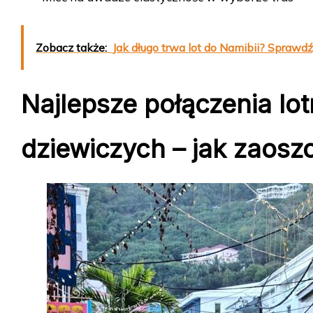
Zobacz także:
Jak długo trwa lot do Namibii? Sprawdź,
Najlepsze połączenia lo
dziewiczych – jak zaosz