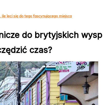
 ile leci się do tego fascynującego miejsca
tnicze do brytyjskich wysp
czędzić czas?