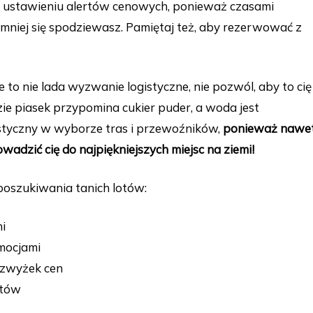
o ustawieniu alertów cenowych, ponieważ czasami
jmniej się spodziewasz. Pamiętaj też, aby rezerwować z
e to nie lada wyzwanie logistyczne, nie pozwól, aby to cię
zie piasek przypomina cukier puder, a woda jest
lastyczny w wyborze tras i przewoźników,
ponieważ nawe
dzić cię do najpiękniejszych miejsc na ziemi!
poszukiwania tanich lotów:
ni
omocjami
 zwyżek cen
rtów