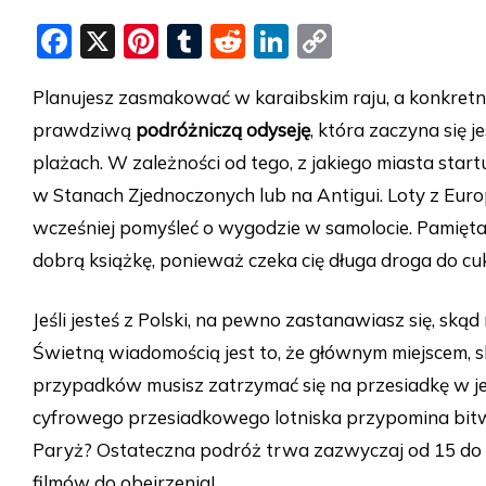
F
X
Pi
T
R
Li
C
a
nt
u
e
n
o
Planujesz zasmakować w karaibskim raju, a konkret
c
er
m
d
k
p
prawdziwą
podróżniczą odyseję
, która zaczyna się j
e
e
bl
di
e
y
plażach. W zależności od tego, z jakiego miasta start
b
st
r
t
dI
Li
w Stanach Zjednoczonych lub na Antigui. Loty z Eur
o
n
n
wcześniej pomyśleć o wygodzie w samolocie. Pamięt
o
k
dobrą książkę, ponieważ czeka cię długa droga do cu
k
Jeśli jesteś z Polski, na pewno zastanawiasz się, 
Świetną wiadomością jest to, że głównym miejscem, sk
przypadków musisz zatrzymać się na przesiadkę w j
cyfrowego przesiadkowego lotniska przypomina bit
Paryż? Ostateczna podróż trwa zazwyczaj od 15 do 2
filmów do obejrzenia!