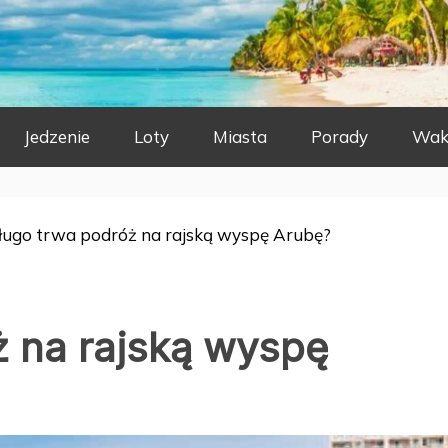
Jedzenie
Loty
Miasta
Porady
Wak
długo trwa podróż na rajską wyspę Arubę?
ż na rajską wyspę