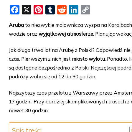
F
X
Pi
T
R
Li
C
a
nt
u
e
n
o
Aruba
to niezwykle malownicza wyspa na Karaibach.
c
er
m
d
k
p
wodzie oraz
wyjątkowej atmosferze
. Planując wakac
e
e
bl
di
e
y
b
st
r
t
dI
Li
Jak długo trwa lot na Arubę z Polski? Odpowiedź nie
o
n
n
czas. Pierwszym z nich jest
miasto wylotu
. Ponadto, 
o
k
są dostępne bezpośrednio z Polski. Najczęściej podr
k
podróży waha się od 12 do 30 godzin.
Najszybszy czas przelotu z Warszawy przez Amste
17 godzin. Przy bardziej skomplikowanych trasach z
nawet 30 godzin.
Spis treści