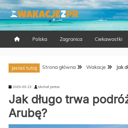
Skip
to
content
Polska
Zagranica
Ciekawostki
Strona główna
Wakacje
Jak 
Jesteś tutaj
2025-03-23
Michał Jantar
Jak długo trwa podró
Arubę?