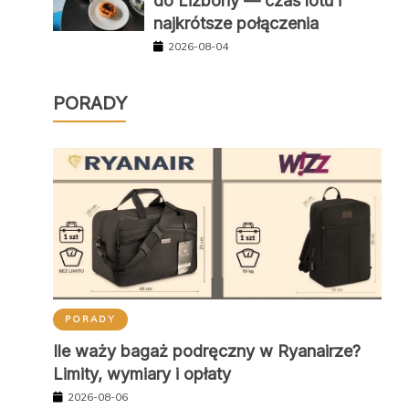
do Lizbony — czas lotu i
najkrótsze połączenia
2026-08-04
PORADY
PORADY
Ile waży bagaż podręczny w Ryanairze?
Limity, wymiary i opłaty
2026-08-06