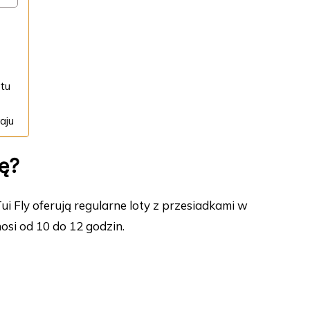
otu
aju
bę?
ui Fly oferują regularne loty z przesiadkami w
si od 10 do 12 godzin.