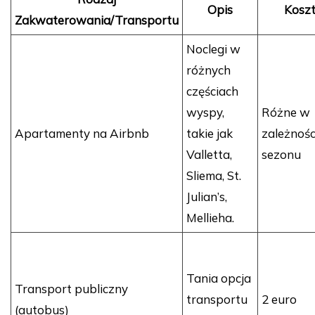
Opis
Kosz
Zakwaterowania/Transportu
Noclegi w
różnych
częściach
wyspy,
Różne w
Apartamenty na Airbnb
takie jak
zależnośc
Valletta,
sezonu
Sliema, St.
Julian’s,
Mellieha.
Tania opcja
Transport publiczny
transportu
2 euro
(autobus)