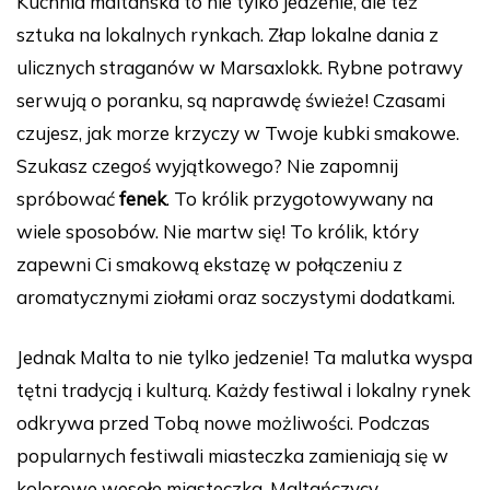
Kuchnia maltańska to nie tylko jedzenie, ale też
sztuka na lokalnych rynkach. Złap lokalne dania z
ulicznych straganów w Marsaxlokk. Rybne potrawy
serwują o poranku, są naprawdę świeże! Czasami
czujesz, jak morze krzyczy w Twoje kubki smakowe.
Szukasz czegoś wyjątkowego? Nie zapomnij
spróbować
fenek
. To królik przygotowywany na
wiele sposobów. Nie martw się! To królik, który
zapewni Ci smakową ekstazę w połączeniu z
aromatycznymi ziołami oraz soczystymi dodatkami.
Jednak Malta to nie tylko jedzenie! Ta malutka wyspa
tętni tradycją i kulturą. Każdy festiwal i lokalny rynek
odkrywa przed Tobą nowe możliwości. Podczas
popularnych festiwali miasteczka zamieniają się w
kolorowe wesołe miasteczka. Maltańczycy