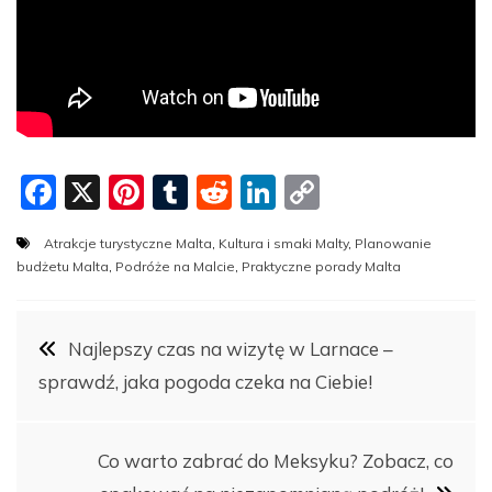
F
X
Pi
T
R
Li
C
a
nt
u
e
n
o
Atrakcje turystyczne Malta
,
Kultura i smaki Malty
,
Planowanie
c
er
m
d
k
p
budżetu Malta
,
Podróże na Malcie
,
Praktyczne porady Malta
e
e
bl
di
e
y
b
st
r
t
dI
Li
Nawigacja
Najlepszy czas na wizytę w Larnace –
o
n
n
sprawdź, jaka pogoda czeka na Ciebie!
o
k
wpisu
k
Co warto zabrać do Meksyku? Zobacz, co