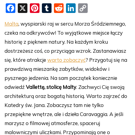
F
X
Pi
T
R
Li
C
a
nt
u
e
n
o
Malta
, wyspiarski raj w sercu Morza Śródziemnego,
c
er
m
d
k
p
czeka na odkrywców! To wyjątkowe miejsce łączy
e
e
bl
di
e
y
historię z pięknem natury. Na każdym kroku
b
st
r
t
dI
Li
dostrzeżesz coś, co przyciąga wzrok. Zastanawiasz
o
n
n
się, które atrakcje
warto zobaczyć
? Przygotuj się na
o
k
prawdziwą mieszankę zabytków, widoków i
k
pysznego jedzenia. Na sam początek koniecznie
odwiedź
Vallettę, stolicę Malty
. Zachwyci Cię swoją
architekturą oraz bogatą historią. Warto zajrzeć do
Katedry św. Jana. Zobaczysz tam nie tylko
przepiękne wnętrze, ale i dzieła Caravaggia. A jeśli
marzysz o filmowej atmosferze, spaceruj
malowniczymi uliczkami. Przypominają one o