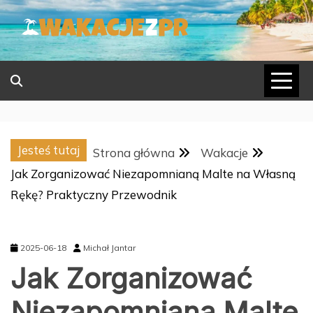
Skip
to
content
Jesteś tutaj
Strona główna
Wakacje
Jak Zorganizować Niezapomnianą Malte na Własną
Rękę? Praktyczny Przewodnik
2025-06-18
Michał Jantar
Jak Zorganizować
Niezapomnianą Malte