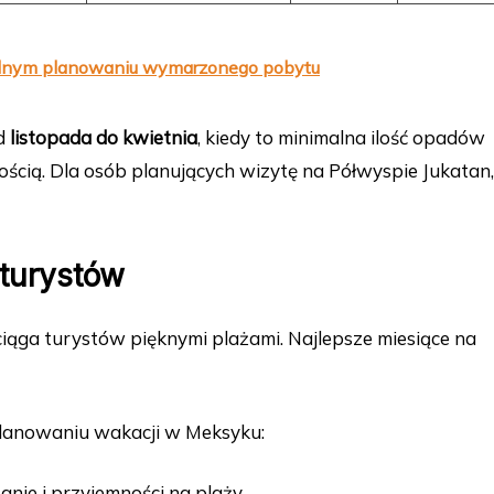
ielnym planowaniu wymarzonego pobytu
od
listopada do kwietnia
, kiedy to minimalna ilość opadów
ścią. Dla osób planujących wizytę na Półwyspie Jukatan,
 turystów
iąga turystów pięknymi plażami. Najlepsze miesiące na
planowaniu wakacji w Meksyku:
anie i przyjemności na plaży