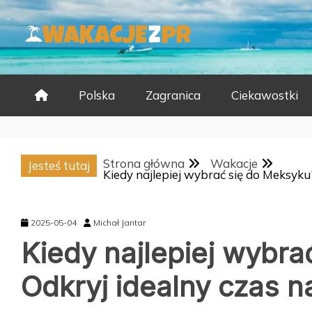
Skip
to
content
Polska
Zagranica
Ciekawostki
Strona główna
Wakacje
Jesteś tutaj
Kiedy najlepiej wybrać się do Meksyku
2025-05-04
Michał Jantar
Kiedy najlepiej wybr
Odkryj idealny czas n